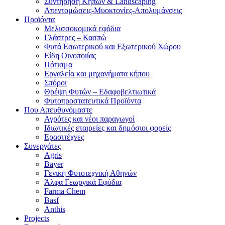
Συντήρηση Κήπων & Landscaping
Απεντομώσεις-Μυοκτονίες-Απολυμάνσεις
Προϊόντα
Μελισσοκομικά εφόδια
Γλάστρες – Κασπώ
Φυτά Εσωτερικού και Εξωτερικού Χώρου
Είδη Οινοποιίας
Πότισμα
Εργαλεία και μηχανήματα κήπου
Σπόροι
Θρέψη Φυτών – Εδαφοβελτιωτικά
Φυτοπροστατευτικά Προϊόντα
Που Απευθυνόμαστε
Αγρότες και νέοι παραγωγοί
Ιδιωτικές εταιρείες και δημόσιοι φορείς
Ερασιτέχνες
Συνεργάτες
Agris
Bayer
Γενική Φυτοτεχνική Αθηνών
Άλφα Γεωργικά Εφόδια
Farma Chem
Basf
Anthis
Projects