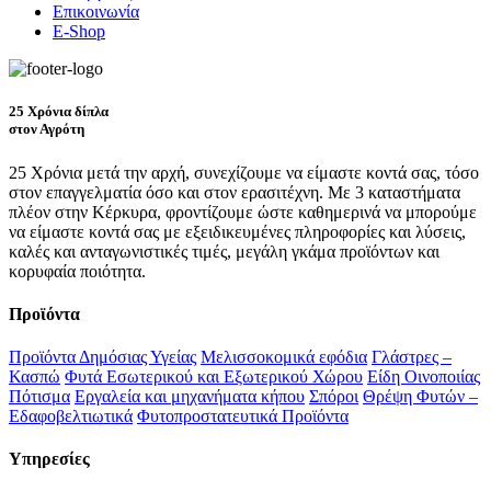
Επικοινωνία
E-Shop
25 Χρόνια δίπλα
στον Αγρότη
25 Χρόνια μετά την αρχή, συνεχίζουμε να είμαστε κοντά σας, τόσο
στον επαγγελματία όσο και στον ερασιτέχνη. Με 3 καταστήματα
πλέον στην Κέρκυρα, φροντίζουμε ώστε καθημερινά να μπορούμε
να είμαστε κοντά σας με εξειδικευμένες πληροφορίες και λύσεις,
καλές και ανταγωνιστικές τιμές, μεγάλη γκάμα προϊόντων και
κορυφαία ποιότητα.
Προϊόντα
Προϊόντα Δημόσιας Υγείας
Μελισσοκομικά εφόδια
Γλάστρες –
Κασπώ
Φυτά Εσωτερικού και Εξωτερικού Χώρου
Είδη Οινοποιίας
Πότισμα
Εργαλεία και μηχανήματα κήπου
Σπόροι
Θρέψη Φυτών –
Εδαφοβελτιωτικά
Φυτοπροστατευτικά Προϊόντα
Υπηρεσίες