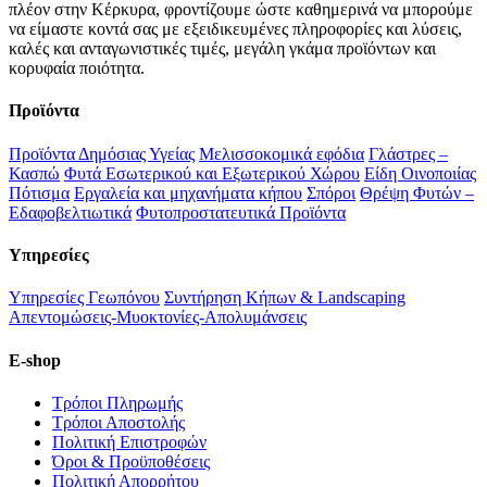
πλέον στην Κέρκυρα, φροντίζουμε ώστε καθημερινά να μπορούμε
να είμαστε κοντά σας με εξειδικευμένες πληροφορίες και λύσεις,
καλές και ανταγωνιστικές τιμές, μεγάλη γκάμα προϊόντων και
κορυφαία ποιότητα.
Προϊόντα
Προϊόντα Δημόσιας Υγείας
Μελισσοκομικά εφόδια
Γλάστρες –
Κασπώ
Φυτά Εσωτερικού και Εξωτερικού Χώρου
Είδη Οινοποιίας
Πότισμα
Εργαλεία και μηχανήματα κήπου
Σπόροι
Θρέψη Φυτών –
Εδαφοβελτιωτικά
Φυτοπροστατευτικά Προϊόντα
Υπηρεσίες
Υπηρεσίες Γεωπόνου
Συντήρηση Κήπων & Landscaping
Απεντομώσεις-Μυοκτονίες-Απολυμάνσεις
E-shop
Τρόποι Πληρωμής
Τρόποι Αποστολής
Πολιτική Επιστροφών
Όροι & Προϋποθέσεις
Πολιτική Απορρήτου