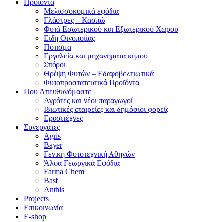
Προϊόντα
Μελισσοκομικά εφόδια
Γλάστρες – Κασπώ
Φυτά Εσωτερικού και Εξωτερικού Χώρου
Είδη Οινοποιίας
Πότισμα
Εργαλεία και μηχανήματα κήπου
Σπόροι
Θρέψη Φυτών – Εδαφοβελτιωτικά
Φυτοπροστατευτικά Προϊόντα
Που Απευθυνόμαστε
Αγρότες και νέοι παραγωγοί
Ιδιωτικές εταιρείες και δημόσιοι φορείς
Ερασιτέχνες
Συνεργάτες
Agris
Bayer
Γενική Φυτοτεχνική Αθηνών
Άλφα Γεωργικά Εφόδια
Farma Chem
Basf
Anthis
Projects
Επικοινωνία
E-shop