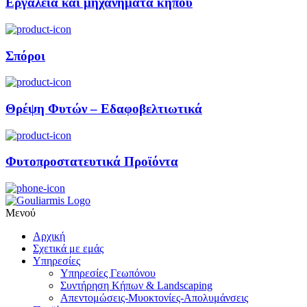
Εργαλεία και μηχανήματα κήπου
Σπόροι
Θρέψη Φυτών – Εδαφοβελτιωτικά
Φυτοπροστατευτικά Προϊόντα
Μενού
Αρχική
Σχετικά με εμάς
Υπηρεσίες
Υπηρεσίες Γεωπόνου
Συντήρηση Κήπων & Landscaping
Απεντομώσεις-Μυοκτονίες-Απολυμάνσεις