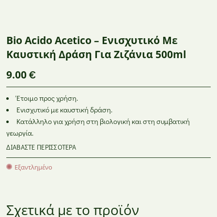
Θρέψη Φυτών –
Φυτοπροστατευτικά
BASF
Εδαφοβελτιωτικά
Προϊόντα
GR
ΦΥΤΟΠΡΟΣΤΑΤΕΥΤΙΚΆ ΠΡΟΪΌΝΤΑ
ANTHIS
Bio Acido Acetico – Ενισχυτικό Με
Καυστική Δράση Για Ζιζάνια 500ml
9.00
€
Έτοιμο προς χρήση.
Ενισχυτικό με καυστική δράση.
Κατάλληλο για χρήση στη βιολογική και στη συμβατική
γεωργία.
ΔΙΑΒΆΣΤΕ ΠΕΡΙΣΣΌΤΕΡΑ
Εξαντλημένο
Σχετικά με το προϊόν