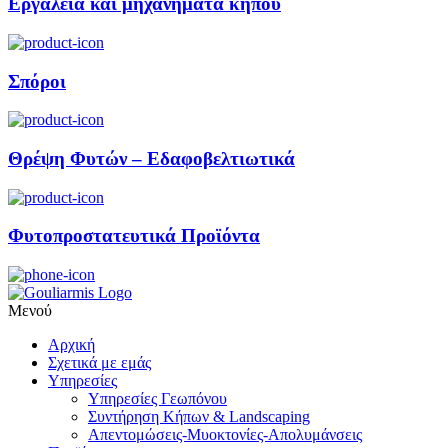
Εργαλεία και μηχανήματα κήπου
Σπόροι
Θρέψη Φυτών – Εδαφοβελτιωτικά
Φυτοπροστατευτικά Προϊόντα
Μενού
Αρχική
Σχετικά με εμάς
Υπηρεσίες
Υπηρεσίες Γεωπόνου
Συντήρηση Κήπων & Landscaping
Απεντομώσεις-Μυοκτονίες-Απολυμάνσεις