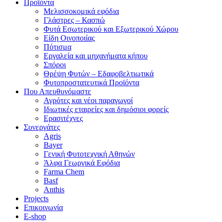
Προϊόντα
Μελισσοκομικά εφόδια
Γλάστρες – Κασπώ
Φυτά Εσωτερικού και Εξωτερικού Χώρου
Είδη Οινοποιίας
Πότισμα
Εργαλεία και μηχανήματα κήπου
Σπόροι
Θρέψη Φυτών – Εδαφοβελτιωτικά
Φυτοπροστατευτικά Προϊόντα
Που Απευθυνόμαστε
Αγρότες και νέοι παραγωγοί
Ιδιωτικές εταιρείες και δημόσιοι φορείς
Ερασιτέχνες
Συνεργάτες
Agris
Bayer
Γενική Φυτοτεχνική Αθηνών
Άλφα Γεωργικά Εφόδια
Farma Chem
Basf
Anthis
Projects
Επικοινωνία
E-shop