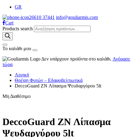
GR
26610 37441
info@gouliarmis.com
Cart
Products search
Το καλάθι μου
Δεν υπάρχουν προϊόντα στο καλάθι.
Αγόρασε
τώρα
Αρχική
Θρέψη Φυτών – Εδαφοβελτιωτικά
DeccoGuard ZN Λίπασμα Ψευδαργύρου 5lt
Μη Διαθέσιμο
DeccoGuard ZN Λίπασμα
Ψευδαργύρου 5lt