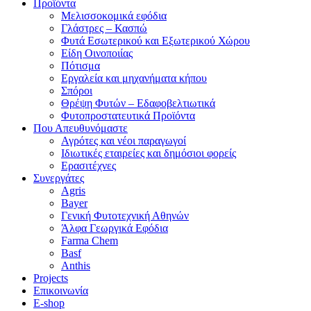
Προϊόντα
Μελισσοκομικά εφόδια
Γλάστρες – Κασπώ
Φυτά Εσωτερικού και Εξωτερικού Χώρου
Είδη Οινοποιίας
Πότισμα
Εργαλεία και μηχανήματα κήπου
Σπόροι
Θρέψη Φυτών – Εδαφοβελτιωτικά
Φυτοπροστατευτικά Προϊόντα
Που Απευθυνόμαστε
Αγρότες και νέοι παραγωγοί
Ιδιωτικές εταιρείες και δημόσιοι φορείς
Ερασιτέχνες
Συνεργάτες
Agris
Bayer
Γενική Φυτοτεχνική Αθηνών
Άλφα Γεωργικά Εφόδια
Farma Chem
Basf
Anthis
Projects
Επικοινωνία
E-shop