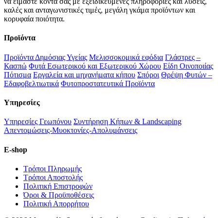
να είμαστε κοντά σας με εξειδικευμένες πληροφορίες και λύσεις,
καλές και ανταγωνιστικές τιμές, μεγάλη γκάμα προϊόντων και
κορυφαία ποιότητα.
Προϊόντα
Προϊόντα Δημόσιας Υγείας
Μελισσοκομικά εφόδια
Γλάστρες –
Κασπώ
Φυτά Εσωτερικού και Εξωτερικού Χώρου
Είδη Οινοποιίας
Πότισμα
Εργαλεία και μηχανήματα κήπου
Σπόροι
Θρέψη Φυτών –
Εδαφοβελτιωτικά
Φυτοπροστατευτικά Προϊόντα
Υπηρεσίες
Υπηρεσίες Γεωπόνου
Συντήρηση Κήπων & Landscaping
Απεντομώσεις-Μυοκτονίες-Απολυμάνσεις
E-shop
Τρόποι Πληρωμής
Τρόποι Αποστολής
Πολιτική Επιστροφών
Όροι & Προϋποθέσεις
Πολιτική Απορρήτου