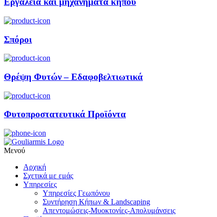
Εργαλεία και μηχανήματα κήπου
Σπόροι
Θρέψη Φυτών – Εδαφοβελτιωτικά
Φυτοπροστατευτικά Προϊόντα
Μενού
Αρχική
Σχετικά με εμάς
Υπηρεσίες
Υπηρεσίες Γεωπόνου
Συντήρηση Κήπων & Landscaping
Απεντομώσεις-Μυοκτονίες-Απολυμάνσεις