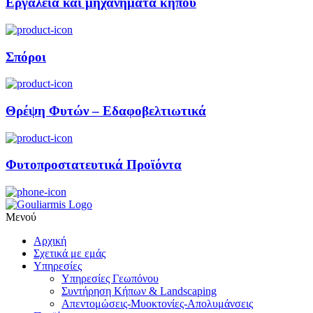
Εργαλεία και μηχανήματα κήπου
Σπόροι
Θρέψη Φυτών – Εδαφοβελτιωτικά
Φυτοπροστατευτικά Προϊόντα
Μενού
Αρχική
Σχετικά με εμάς
Υπηρεσίες
Υπηρεσίες Γεωπόνου
Συντήρηση Κήπων & Landscaping
Απεντομώσεις-Μυοκτονίες-Απολυμάνσεις