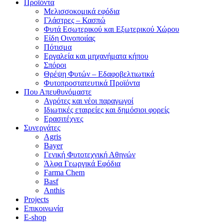
Προϊόντα
Μελισσοκομικά εφόδια
Γλάστρες – Κασπώ
Φυτά Εσωτερικού και Εξωτερικού Χώρου
Είδη Οινοποιίας
Πότισμα
Εργαλεία και μηχανήματα κήπου
Σπόροι
Θρέψη Φυτών – Εδαφοβελτιωτικά
Φυτοπροστατευτικά Προϊόντα
Που Απευθυνόμαστε
Αγρότες και νέοι παραγωγοί
Ιδιωτικές εταιρείες και δημόσιοι φορείς
Ερασιτέχνες
Συνεργάτες
Agris
Bayer
Γενική Φυτοτεχνική Αθηνών
Άλφα Γεωργικά Εφόδια
Farma Chem
Basf
Anthis
Projects
Επικοινωνία
E-shop