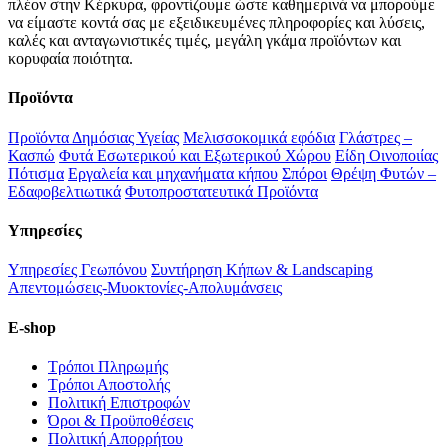
πλέον στην Κέρκυρα, φροντίζουμε ώστε καθημερινά να μπορούμε
να είμαστε κοντά σας με εξειδικευμένες πληροφορίες και λύσεις,
καλές και ανταγωνιστικές τιμές, μεγάλη γκάμα προϊόντων και
κορυφαία ποιότητα.
Προϊόντα
Προϊόντα Δημόσιας Υγείας
Μελισσοκομικά εφόδια
Γλάστρες –
Κασπώ
Φυτά Εσωτερικού και Εξωτερικού Χώρου
Είδη Οινοποιίας
Πότισμα
Εργαλεία και μηχανήματα κήπου
Σπόροι
Θρέψη Φυτών –
Εδαφοβελτιωτικά
Φυτοπροστατευτικά Προϊόντα
Υπηρεσίες
Υπηρεσίες Γεωπόνου
Συντήρηση Κήπων & Landscaping
Απεντομώσεις-Μυοκτονίες-Απολυμάνσεις
E-shop
Τρόποι Πληρωμής
Τρόποι Αποστολής
Πολιτική Επιστροφών
Όροι & Προϋποθέσεις
Πολιτική Απορρήτου