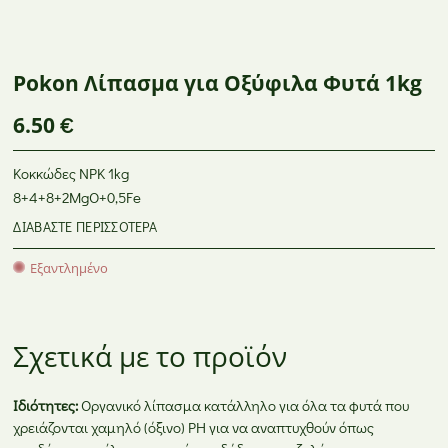
Θρέψη Φυτών –
Φυτοπροστατευτικά
BASF
Εδαφοβελτιωτικά
Προϊόντα
GR
ΦΥΤΟΠΡΟΣΤΑΤΕΥΤΙΚΆ ΠΡΟΪΌΝΤΑ
ANTHIS
Pokon Λίπασμα για Οξύφιλα Φυτά 1kg
6.50
€
Κοκκώδες NPK 1kg
8+4+8+2MgO+0,5Fe
ΔΙΑΒΆΣΤΕ ΠΕΡΙΣΣΌΤΕΡΑ
Εξαντλημένο
Σχετικά με το προϊόν
Ιδιότητες:
Οργανικό λίπασμα κατάλληλο για όλα τα φυτά που
χρειάζονται χαμηλό (όξινο) PH για να αναπτυχθούν όπως