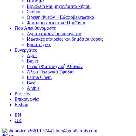
Πότισμα
Εργαλεία και μηχανήματα κήπου
Σπόροι
Θρέψη Φυτών – Εδαφοβελτιωτικά
Φυτοπροστατευτικά Προϊόντα
Που Απευθυνόμαστε
Αγρότες και νέοι παραγωγοί
Ιδιωτικές εταιρείες και δημόσιοι φορείς
Ερασιτέχνες
Συνεργάτες
Agris
Bayer
Γενική Φυτοτεχνική Αθηνών
Άλφα Γεωργικά Εφόδια
Farma Chem
Basf
Anthis
Projects
Επικοινωνία
E-shop
EN
GR
26610 37441
info@gouliarmis.com