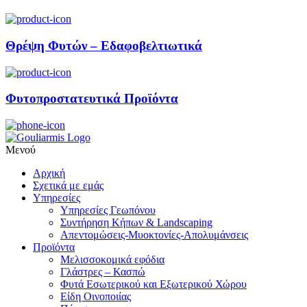
Θρέψη Φυτών – Εδαφοβελτιωτικά
Φυτοπροστατευτικά Προϊόντα
Μενού
Αρχική
Σχετικά με εμάς
Υπηρεσίες
Υπηρεσίες Γεωπόνου
Συντήρηση Κήπων & Landscaping
Απεντομώσεις-Μυοκτονίες-Απολυμάνσεις
Προϊόντα
Μελισσοκομικά εφόδια
Γλάστρες – Κασπώ
Φυτά Εσωτερικού και Εξωτερικού Χώρου
Είδη Οινοποιίας