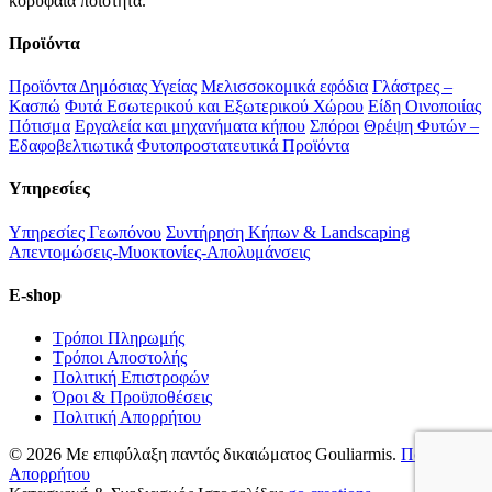
κορυφαία ποιότητα.
Προϊόντα
Προϊόντα Δημόσιας Υγείας
Μελισσοκομικά εφόδια
Γλάστρες –
Κασπώ
Φυτά Εσωτερικού και Εξωτερικού Χώρου
Είδη Οινοποιίας
Πότισμα
Εργαλεία και μηχανήματα κήπου
Σπόροι
Θρέψη Φυτών –
Εδαφοβελτιωτικά
Φυτοπροστατευτικά Προϊόντα
Υπηρεσίες
Υπηρεσίες Γεωπόνου
Συντήρηση Κήπων & Landscaping
Απεντομώσεις-Μυοκτονίες-Απολυμάνσεις
E-shop
Τρόποι Πληρωμής
Τρόποι Αποστολής
Πολιτική Επιστροφών
Όροι & Προϋποθέσεις
Πολιτική Απορρήτου
© 2026 Με επιφύλαξη παντός δικαιώματος Gouliarmis.
Πολιτική
Απορρήτου