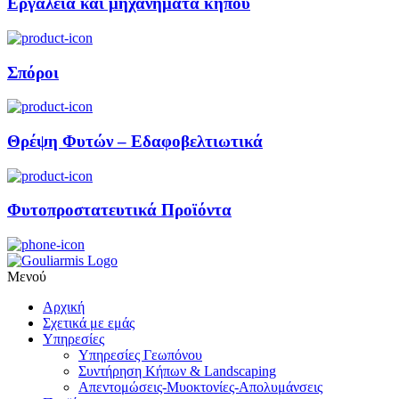
Εργαλεία και μηχανήματα κήπου
Σπόροι
Θρέψη Φυτών – Εδαφοβελτιωτικά
Φυτοπροστατευτικά Προϊόντα
Μενού
Αρχική
Σχετικά με εμάς
Υπηρεσίες
Υπηρεσίες Γεωπόνου
Συντήρηση Κήπων & Landscaping
Απεντομώσεις-Μυοκτονίες-Απολυμάνσεις