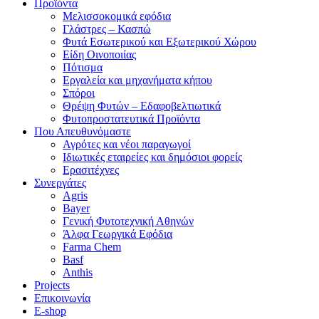
Προϊόντα
Μελισσοκομικά εφόδια
Γλάστρες – Κασπώ
Φυτά Εσωτερικού και Εξωτερικού Χώρου
Είδη Οινοποιίας
Πότισμα
Εργαλεία και μηχανήματα κήπου
Σπόροι
Θρέψη Φυτών – Εδαφοβελτιωτικά
Φυτοπροστατευτικά Προϊόντα
Που Απευθυνόμαστε
Αγρότες και νέοι παραγωγοί
Ιδιωτικές εταιρείες και δημόσιοι φορείς
Ερασιτέχνες
Συνεργάτες
Agris
Bayer
Γενική Φυτοτεχνική Αθηνών
Άλφα Γεωργικά Εφόδια
Farma Chem
Basf
Anthis
Projects
Επικοινωνία
E-shop