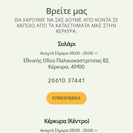
Βρείτε μας
ΘΑ ΧΑΡΟΎΜΕ ΝΑ ΣΑΣ ΔΟΎΜΕ ΑΠΌ ΚΟΝΤΆ ΣΕ
ΚΆΠΟΙΟ ΑΠΌ ΤΑ ΚΑΤΑΣΤΉΜΑΤΆ ΜΑΣ ΣΤΗΝ
ΚΈΡΚΥΡΑ.
Σολάρι
Ανοιχτά Σήμερα 08:00 - 20:00
Εθνικής Οδού Παλαιοκαστρίτσας 82,
Κέρκυρα, 49100
Δευτέρα
08:00 - 17:00
26610 37441
Τρίτη
08:00 - 20:00
Τετάρτη
08:00 - 17:00
Πέμπτη
08:00 - 20:00
ΕΠΙΚΟΙΝΩΝΊΑ
Παρασκευή
08:00 - 20:00
Σάββατο
08:00 - 15:00
Κυριακή
Κλειστά
Κέρκυρα (Κέντρο)
Ανοιχτά Σήμερα 08:00 - 20:00