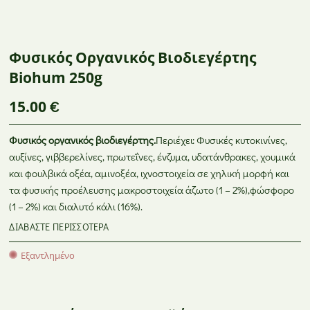
Θρέψη Φυτών –
Φυτοπροστατευτικά
BASF
Εδαφοβελτιωτικά
Προϊόντα
GR
ΦΥΤΟΠΡΟΣΤΑΤΕΥΤΙΚΆ ΠΡΟΪΌΝΤΑ
ANTHIS
Φυσικός Οργανικός Βιοδιεγέρτης
Biohum 250g
15.00
€
Φυσικός οργανικός βιοδιεγέρτης.
Περιέχει: Φυσικές κυτοκινίνες,
αυξίνες, γιββερελίνες, πρωτεΐνες, ένζυμα, υδατάνθρακες, χουμικά
και φουλβικά οξέα, αμινοξέα, ιχνοστοιχεία σε χηλική μορφή και
τα φυσικής προέλευσης μακροστοιχεία άζωτο (1 – 2%),φώσφορο
(1 – 2%) και διαλυτό κάλι (16%).
ΔΙΑΒΆΣΤΕ ΠΕΡΙΣΣΌΤΕΡΑ
Εξαντλημένο