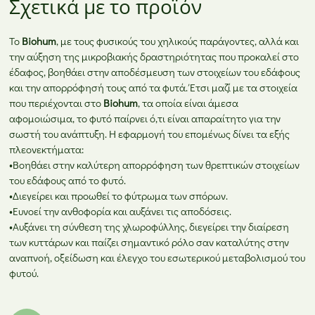
Σχετικά με το προϊόν
Το
Biohum
, με τους φυσικούς του χηλικούς παράγοντες, αλλά και
την αύξηση της μικροβιακής δραστηριότητας που προκαλεί στο
έδαφος, βοηθάει στην αποδέσμευση των στοιχείων του εδάφους
και την απορρόφησή τους από τα φυτά. Έτσι μαζί με τα στοιχεία
που περιέχονται στο
Biohum
, τα οποία είναι άμεσα
αφομοιώσιμα, το φυτό παίρνει ό,τι είναι απαραίτητο για την
σωστή του ανάπτυξη. Η εφαρμογή του επομένως δίνει τα εξής
πλεονεκτήματα:
•Βοηθάει στην καλύτερη απορρόφηση των θρεπτικών στοιχείων
του εδάφους από το φυτό.
•Διεγείρει και προωθεί το φύτρωμα των σπόρων.
•Ευνοεί την ανθοφορία και αυξάνει τις αποδόσεις.
•Αυξάνει τη σύνθεση της χλωροφύλλης, διεγείρει την διαίρεση
των κυττάρων και παίζει σημαντικό ρόλο σαν καταλύτης στην
αναπνοή, οξείδωση και έλεγχο του εσωτερικού μεταβολισμού του
φυτού.